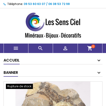
Téléphone:
09 53 60 63 07 / 06 08 53 72 98
0



shopping_cart
ACCUEIL
BANNER
Rupture de stock