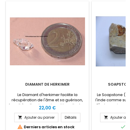
DIAMANT DE HERKIMER
SOAPSTONE
Le Diamant d'herkimer facilite la
Le Soapstone (Stéa
récupération de l'âme et sa guérison,
l'inde comme supp
fournit à celle-ci un puissant bouclier lors
C'est une pierrre q
Prix
Pr
22,00 €
3
des voyages ou du travail spirituel. Le
pour faire de d
Diamant de Herkimer est bénéfique pour
fig
Ajouter au panier
Détails
Ajouter au 


la vision intérieure, la télépathie, le
stress, la détoxication, la grippe, la


Derniers articles en stock
E