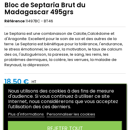
Bloc de Septaria Brut du
Madagascar 495grs
Référence
11497BC - BT46
Le Septaria est une combinaison de Calcite,Calcédoine et
d'Aragonite. Excellent pour le soin de soi et des autres de la
terre. Le Septaria est bénéfique pour la tolérance, l'endurance,
le stress émotionnel, le coeur, la motivation, le taux de calcium
des os, l'autoguérison, la paresse, le sang, les reins, les
problèmes dermiques, la colère, les verrues, la maladie de
Reynaud, la dépression.
18,50 €
HT
En achetant ce produit vous pouvez obtenir
3
points
.
Nous utilisons des cookies à des fins de mesure
d'audience. Si vous continuez à utiliser ce site
Votre panier vous rapportera
3
points
qui peuvent être
Internet, nous considérerons que vous acceptez
converti en un bon de réduction de
0,75 €
.
l'utilisation des ces derniers.
Ajouter au panier
Quantité

Plus d'informations
Personnaliser les cookies

Rupture de stock
REJETER TOUT