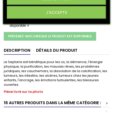
J'ACCEPTE
« J’accepte la collecte et le traitement de mon adresse e-
mail pour me prévenir lorsque le produit sera à nouveau
disponible »
PRÉVENEZ-MOI LORSQUE LE PRODUIT EST DISPONIBLE
DESCRIPTION
DÉTAILS DU PRODUIT
Le Septaria est bénéfique pour les os, la démence, l'énergie
physique, la purification, les mauvais rêves, les problèmes
juridiques, les cauchemars, la dissolution de la calcification, les
tumeurs, les intestins, les ulcères, tumeurs chez les jeunes
enfants, l'ancrage, les émotions turbulentes, les blessures
ouvertes.
Pièce livré sur la photo
16 AUTRES PRODUITS DANS LA MÊME CATÉGORIE :
>
<