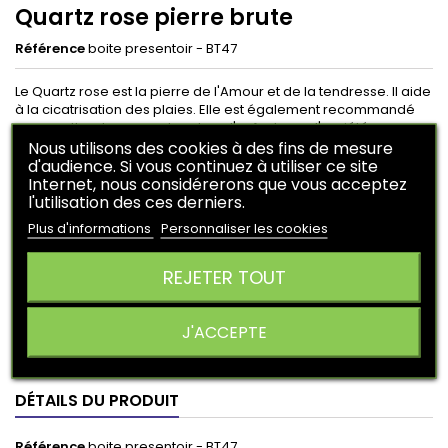
Quartz rose pierre brute
Référence
boite presentoir - BT47
Le Quartz rose est la pierre de l'Amour et de la tendresse. Il aide
à la cicatrisation des plaies. Elle est également recommandé
pour mettre dans une chambre d'enfant pour l'anxiété.
Nous utilisons des cookies à des fins de mesure
Apporte l'Amour maternel. Elle facilite la guérison des maladies
d'audience. Si vous continuez à utiliser ce site
cardiaques.
Internet, nous considérerons que vous acceptez
l'utilisation des ces derniers.
3,50 €
Plus d'informations
Personnaliser les cookies
HT
Aucun point de fidélité accordé pour ce produit.
REJETER TOUT
Ajouter au panier
Quantité

J'ACCEPTE

En stock
DÉTAILS DU PRODUIT
Référence
boite presentoir - BT47