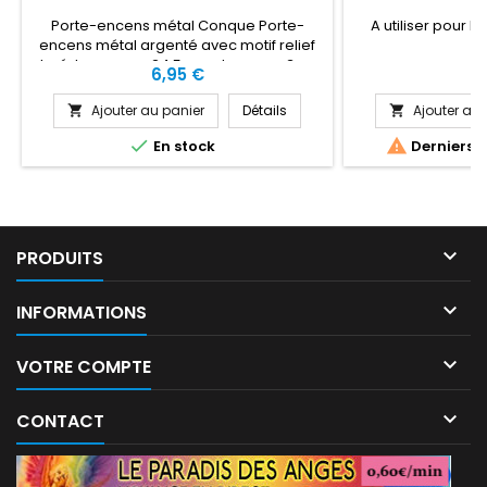
Porte-encens métal Conque Porte-
A utiliser pour l
encens métal argenté avec motif relief
(
doré. Longueur : 24.5 cm - Largeur : 3 cm
Prix
Pr
6,95 €
9
Ajouter au panier
Détails
Ajouter au 




En stock
Derniers a

PRODUITS

INFORMATIONS

VOTRE COMPTE

CONTACT