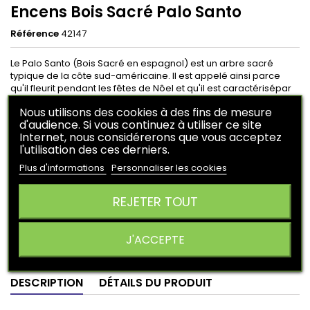
Encens Bois Sacré Palo Santo
Référence
42147
Le Palo Santo (Bois Sacré en espagnol) est un arbre sacré
typique de la côte sud-américaine. Il est appelé ainsi parce
qu'il fleurit pendant les fêtes de Nôel et qu'il est caractérisépar
un arbre naturel fort.
Nous utilisons des cookies à des fins de mesure
d'audience. Si vous continuez à utiliser ce site
Internet, nous considérerons que vous acceptez
6,50 €
HT
l'utilisation des ces derniers.
En achetant ce produit vous pouvez obtenir
1
point
.
Plus d'informations
Personnaliser les cookies
Votre panier vous rapportera
1
point
qui peuvent être converti
en un bon de réduction de
0,25 €
.
REJETER TOUT
Ajouter au panier
Quantité

J'ACCEPTE

Derniers articles en stock
DESCRIPTION
DÉTAILS DU PRODUIT