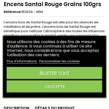
Encens Santal Rouge Grains 100grs
Référence
RESESA - ARM
L'encens bois de Santal Rouge est utile pour les séances de
méditation et de prière. L'encens bois de Santal Rouge est
bénéfique pour nettoyer l'atmosphère des toutes les influences
négatives, pour purifier le mental, rendre une personne plus
réceptif, ses bienfaits thérapeutique, pour augmenter les
Nous utilisons des cookies à des fins de mesure
vibrations, pour la bénédiction.
d'audience. Si vous continuez à utiliser ce site
Internet, nous considérerons que vous acceptez
l'utilisation des ces derniers.
12,50 €
HT
Plus d'informations
Personnaliser les cookies
En achetant ce produit vous pouvez obtenir
2
points
.
Votre panier vous rapportera
2
points
qui peuvent être
REJETER TOUT
converti en un bon de réduction de
0,50 €
.
Ajouter au panier
Quantité

J'ACCEPTE

Derniers articles en stock
DESCRIPTION
DÉTAILS DU PRODUIT