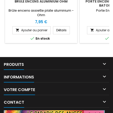
BRÛLE ENCENS ALUMINIUM OHM
PORTE ENCENS 
BATONN
Brûle encens assiette plate aluminium -
Porte Enc
Ohm
Prix
Pr
7,95 €
6
Ajouter au panier
Détails
Ajouter au 




En stock
E

PRODUITS

INFORMATIONS

VOTRE COMPTE

CONTACT