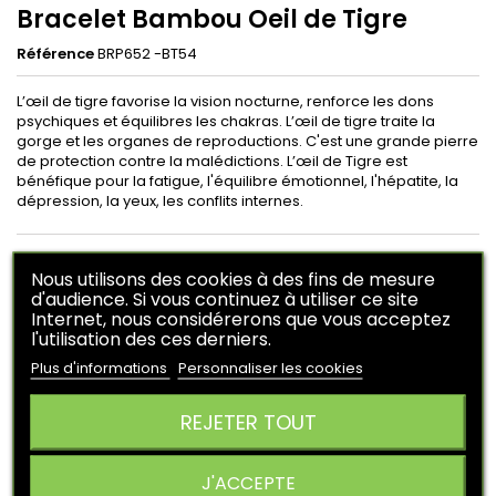
Bracelet Bambou Oeil de Tigre
Référence
BRP652 -BT54
L’œil de tigre favorise la vision nocturne, renforce les dons
psychiques et équilibres les chakras. L’œil de tigre traite la
gorge et les organes de reproductions. C'est une grande pierre
de protection contre la malédictions. L’œil de Tigre est
bénéfique pour la fatigue, l'équilibre émotionnel, l'hépatite, la
dépression, la yeux, les conflits internes.
21,90 €
HT
Nous utilisons des cookies à des fins de mesure
En achetant ce produit vous pouvez obtenir
4
points
.
d'audience. Si vous continuez à utiliser ce site
Internet, nous considérerons que vous acceptez
Votre panier vous rapportera
4
points
qui peuvent être
l'utilisation des ces derniers.
converti en un bon de réduction de
1,00 €
.
Plus d'informations
Personnaliser les cookies
Ajouter au panier
Quantité

REJETER TOUT

Derniers articles en stock
J'ACCEPTE
DESCRIPTION
DÉTAILS DU PRODUIT