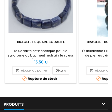
BRACELET SQUARE SODALITE
BRACELET BOMB
CÉ
La Sodalite est bénéfique pour le
L'Obsidienne Œil C
syndrome du batiment malsain, le stress
de pierres très 
électromagnétique, l'amour propre, la
connecter à 
Prix
Pri
15,50 €
38
crise de panique, l'abaissement de la
L'Obsidienne vou
pression artérielle, le larynx, les cordes
malédictions, le
Ajouter au panier
Détails
Ajouter au 


vocales la gorge, l'insomnie, le système
et occultes. L'Obs
immunitaire, les organes, les troubles
bénéfique pou


Rupture de stock
Ruptu
digestifs, les fièvres, l'enrouement, la
nerveuses, connai
confusion mentale.
calmer la peur, 
négatives,

PRODUITS