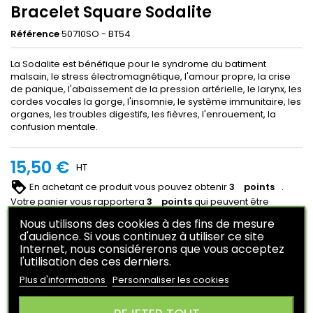
Bracelet Square Sodalite
Référence
50710SO - BT54
La Sodalite est bénéfique pour le syndrome du batiment
malsain, le stress électromagnétique, l'amour propre, la crise
de panique, l'abaissement de la pression artérielle, le larynx, les
cordes vocales la gorge, l'insomnie, le système immunitaire, les
organes, les troubles digestifs, les fièvres, l'enrouement, la
confusion mentale.
15,50 €
HT
En achetant ce produit vous pouvez obtenir
3
points
.
Votre panier vous rapportera
3
points
qui peuvent être
converti en un bon de réduction de
0,75 €
.
Nous utilisons des cookies à des fins de mesure
d'audience. Si vous continuez à utiliser ce site
Ajouter au panier
Quantité

Internet, nous considérerons que vous acceptez
l'utilisation des ces derniers.

Rupture de stock
Plus d'informations
Personnaliser les cookies