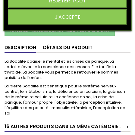
REJETER TOUT
« J’accepte la collecte et le traitement de mon adresse e-
mail pour me prévenir lorsque le produit sera à nouveau
J'ACCEPTE
disponible »
PRÉVENEZ-MOI LORSQUE LE PRODUIT EST DISPONIBLE
DESCRIPTION
DÉTAILS DU PRODUIT
La Sodalite apaise le mental et les crises de panique. La
sodalite favorise la conscience des choses. Elle fortifie la
thyroïde. La Sodalite vous permet de retrouver le sommeil
paisible de l'enfant.
La pierre Sodalite est bénéfique pour le système nerveux
central, le métabolisme, la déficience en calcium, la guérison
de la mémoire cellulaire, la confiance en soi, la crise de
panique, l'amour propre, l'objectivité, la perception intuitive,
l'équilibre des polarités masculine-féminine, l'acceptation de
soi
16 AUTRES PRODUITS DANS LA MÊME CATÉGORIE :
>