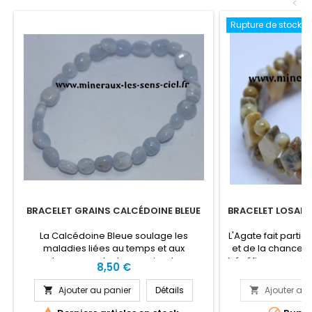
<
Rupture de stock
BRACELET GRAINS CALCÉDOINE BLEUE
BRACELET LOSANG
La Calcédoine Bleue soulage les
L'Agate fait parti
maladies liées au temps et aux
et de la chance. 
changements de pression. La
bénéfique pour l'é
Prix
Pr
8,50 €
12
Calcédoine Bleue est bénéfique pour la
physique, l'intel
dépression, les cauchemars, la
énergétiques, la 
Ajouter au panier
Détails
Ajouter au 


régénération des muqueuses, les yeux,
physique, la stabi
les os, la guérison holistique, les
angoisses, l'harm