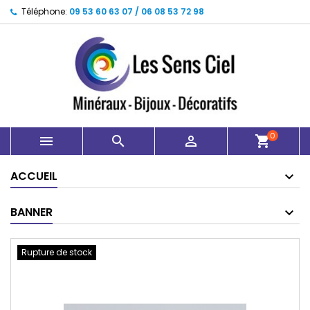
Téléphone:
09 53 60 63 07 / 06 08 53 72 98
0



shopping_cart
ACCUEIL
BANNER
Rupture de stock