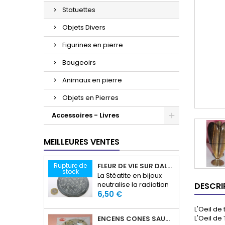
Statuettes
Objets Divers
Figurines en pierre
Bougeoirs
Animaux en pierre
Objets en Pierres
Accessoires - Livres
MEILLEURES VENTES
Rupture de
FLEUR DE VIE SUR DALLE EN STÉATITE
stock
La Stéatite en bijoux
neutralise la radiation
DESCRI
Prix
et les énergies
6,50 €
électromagnétique. La
L'Oeil de
Stéatite est bénéfique
L'Oeil de
ENCENS CÔNES SAUGE BLANCHE
pour l'éruptions, les