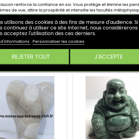
 Faucon renforce la confiance en soi. Vous protège et élimine les pe
èmes de vue, attire la prospérité et intensifie les facultés métaphysiq
 Faucon est bénéfique pour le système circulatoire, les intestins, le
s utilisons des cookies à des fins de mesure d'audience. Si
-plan d'une épaule ankylosée où d'un torticolis, l'intégration des hémi
s continuez à utiliser ce site Internet, nous considérerons
 l'obstination, le yin yang, la fatigue, la vision nocturne, la constrictions, l
s acceptez l'utilisation des ces derniers.
que, photo réelle.
 d'informations
Personnaliser les cookies
,5cm - 102grs
REJETER TOUT
J'ACCEPTE
RES PRODUITS DANS LA MÊME CATÉGORIE :