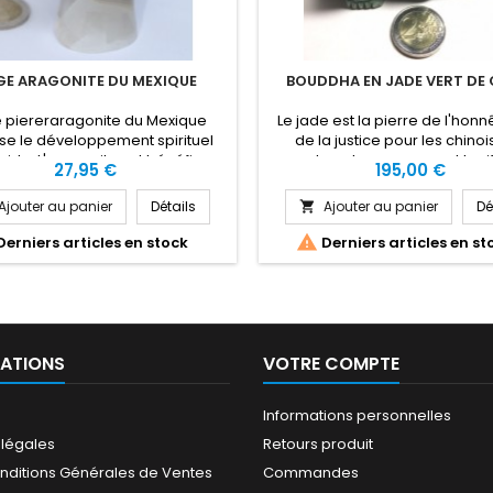
E ARAGONITE DU MEXIQUE
BOUDDHA EN JADE VERT DE 
e piereraragonite du Mexique
Le jade est la pierre de l'honn
ise le développement spirituel
de la justice pour les chinois
pide. L'aragonite est bénéfique
soulage les crampes et tonif
Prix
Prix
27,95 €
195,00 €
 patience, le stress émotionnel,
muscles, elle adoucit égalem
re, la fiabilité, l'acceptation, la
peau. La Jade vert est bénéfi
Ajouter au panier
Détails
Ajouter au panier
Dé

bilité, la tolérance, la douleur
la détoxication, la filtration, l'él
cialment pour le bas du dos)
les reins, les glandes surrénal

erniers articles en stock
Derniers articles en st
ge, la guérison des blessures, la
sutures, la rate, les hanch
e de Reynaud, les frissons, les
l'accouchement, la fertilité, la l
os,...
l'équilibre...
ATIONS
VOTRE COMPTE
Informations personnelles
 légales
Retours produit
nditions Générales de Ventes
Commandes