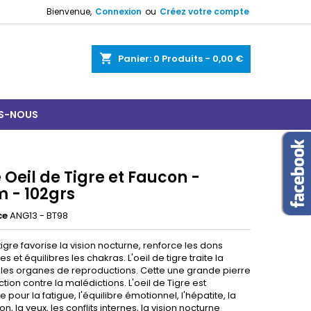
Bienvenue,
Connexion
ou
Créez votre compte
shopping_cart
Panier:
0
Produits - 0,00 €
S-NOUS
Oeil de Tigre et Faucon -
m - 102grs
ce
ANG13 - BT98
 tigre favorise la vision nocturne, renforce les dons
s et équilibres les chakras. L'oeil de tigre traite la
 les organes de reproductions. Cette une grande pierre
tion contre la malédictions. L'oeil de Tigre est
 pour la fatigue, l'équilibre émotionnel, l'hépatite, la
n, la yeux, les conflits internes, la vision nocturne