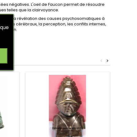
nsées négatives. L'oeil de Faucon permet de résoudre
ues telles que la clairvoyance.
s jambes, la révélation des causes psychosomatiques à
sphères cérébraux, la perception, les conflits internes,
 que
'intuition.
<
>