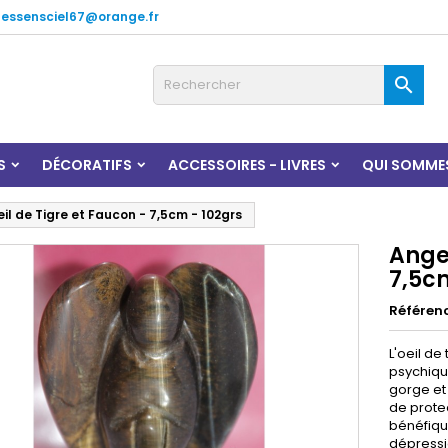
lessensciel67@orange.fr

S
DÉCORATIFS
ACCESSOIRES - LIVRES
QUI SOMME
il de Tigre et Faucon - 7,5cm - 102grs
Ange 
7,5c
Référen
L'oeil de
psychique
gorge et
de protec
bénéfique
dépressio