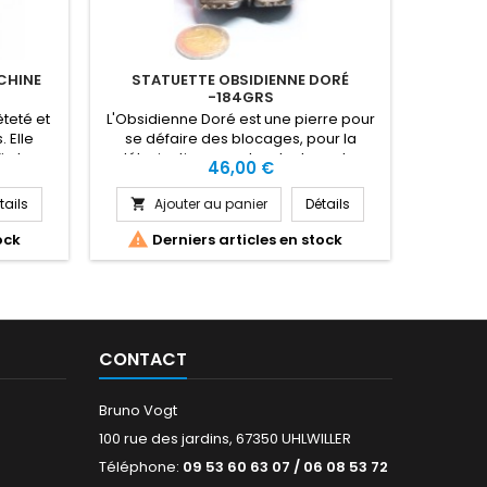
CHINE
STATUETTE OBSIDIENNE DORÉ
ANGE D
-184GRS
êteté et
L'Obsidienne Doré est une pierre pour
L'a
. Elle
se défaire des blocages, pour la
accouch
ie les
détoxication, pour les douleurs, les
femmes
Prix
46,00 €
ent la
crampes, l'arthrite, douleur articulaire
blocag
que pour
et saignement. Elle extirpe avec force
Bénéfiqu
tails
Ajouter au panier
Détails
A


imination,
la négativité et renvoie les
propre
es, les
malédictions. L'Obsidienne noire est
grippes


ock
Derniers articles en stock
De
es,
bénéfique pour la force, la digestion de
dépressio
ongévité,
tout ce qui est difficile a accepter, les
Très pr
blessures, les...
CONTACT
Bruno Vogt
100 rue des jardins, 67350 UHLWILLER
Téléphone:
09 53 60 63 07 / 06 08 53 72