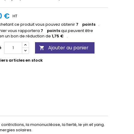
0 €
HT
hetant ce produit vous pouvez obtenir
7
points
.
nier vous rapportera
7
points
qui peuvent être
 en un bon de réduction de
1,75 €
.
Ajouter au panier
é

ers articles en stock
ontrictions, la mononucléose, la fierté, le yin et yang.
énergies solaires.