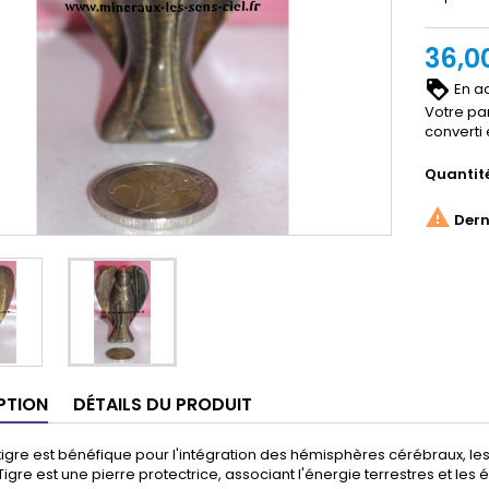
36,0
En ac
Votre pa
converti
Quantit

Derni
PTION
DÉTAILS DU PRODUIT
 tigre est bénéfique pour l'intégration des hémisphères cérébraux, les c
 Tigre est une pierre protectrice, associant l'énergie terrestres et les 