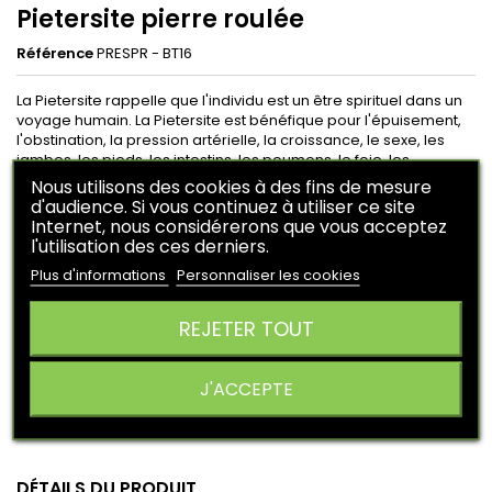
Pietersite pierre roulée
Référence
PRESPR - BT16
La Pietersite rappelle que l'individu est un être spirituel dans un
voyage humain. La Pietersite est bénéfique pour l'épuisement,
l'obstination, la pression artérielle, la croissance, le sexe, les
jambes, les pieds, les intestins, les poumons, le foie, les
difficultés respiratoires, la stimulation de l'hypophyse. La
Nous utilisons des cookies à des fins de mesure
Pietersite teste la véracité des aproles des autres.
d'audience. Si vous continuez à utiliser ce site
Internet, nous considérerons que vous acceptez
l'utilisation des ces derniers.
8,50 €
HT
Plus d'informations
Personnaliser les cookies
En achetant ce produit vous pouvez obtenir
1
point
.
Votre panier vous rapportera
1
point
qui peuvent être converti
REJETER TOUT
en un bon de réduction de
0,25 €
.
Ajouter au panier
Quantité

J'ACCEPTE

En stock
DÉTAILS DU PRODUIT