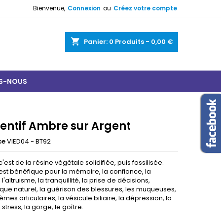
Bienvenue,
Connexion
ou
Créez votre compte
shopping_cart
Panier:
0
Produits - 0,00 €
S-NOUS
entif Ambre sur Argent
ce
VIED04 - BT92
'est de la résine végétale solidifiée, puis fossilisée.
est bénéfique pour la mémoire, la confiance, la
l'altruisme, la tranquillité, la prise de décisions,
tique naturel, la guérison des blessures, les muqueuses,
èmes articulaires, la vésicule biliaire, la dépression, la
le stress, la gorge, le goître.