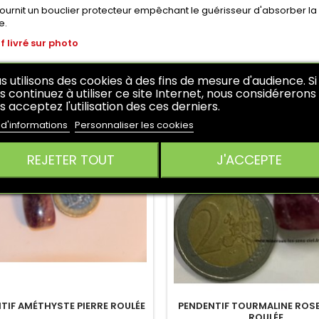
ournit un bouclier protecteur empêchant le guérisseur d'absorber la
e.
f livré sur photo
RES PRODUITS DANS LA MÊME CATÉGORIE :
s utilisons des cookies à des fins de mesure d'audience. Si
s continuez à utiliser ce site Internet, nous considérerons
s acceptez l'utilisation des ces derniers.
 d'informations
Personnaliser les cookies
REJETER TOUT
J'ACCEPTE
TIF AMÉTHYSTE PIERRE ROULÉE
PENDENTIF TOURMALINE ROSE
ROULÉE