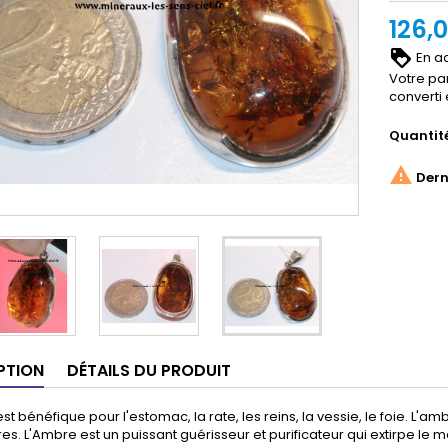
126,
En ac
Votre pa
converti
Quantit

Derni
PTION
DÉTAILS DU PRODUIT
st bénéfique pour l'estomac, la rate, les reins, la vessie, le foie. L'
es. L'Ambre est un puissant guérisseur et purificateur qui extirpe le ma