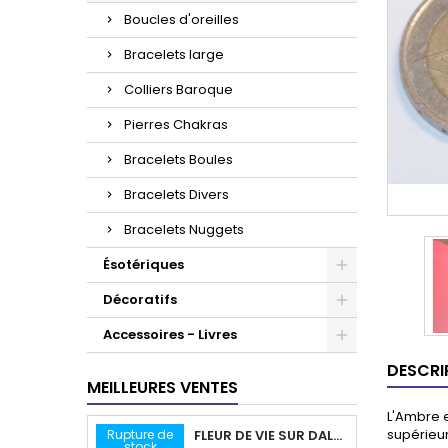
Boucles d'oreilles
Bracelets large
Colliers Baroque
Pierres Chakras
Bracelets Boules
Bracelets Divers
Bracelets Nuggets
Ésotériques
Décoratifs
Accessoires - Livres
DESCRI
MEILLEURES VENTES
L'Ambre e
supérieur
Rupture de
FLEUR DE VIE SUR DALLE EN STÉATITE
stock