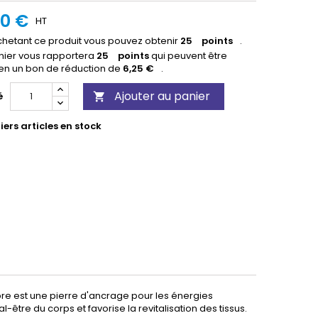
00 €
HT
hetant ce produit vous pouvez obtenir
25
points
.
nier vous rapportera
25
points
qui peuvent être
 en un bon de réduction de
6,25 €
.
Ajouter au panier
é

ers articles en stock
ambre est une pierre d'ancrage pour les énergies
l-être du corps et favorise la revitalisation des tissus.