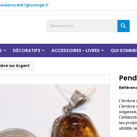
lessensciel67@orange.fr

S
DÉCORATIFS
ACCESSOIRES - LIVRES
QUI SOMME
bre sur Argent
Pend
Référen
L'Ambre c
L'Ambre 
sagesse, 
l'antibio
les probl
vitalité, 