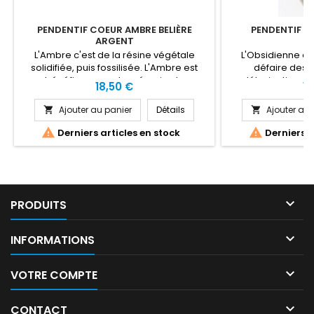
PENDENTIF COEUR AMBRE BELIÈRE
PENDENTIF O
ARGENT
L'Ambre c'est de la résine végétale
L'Obsidienne es
solidifiée, puis fossilisée. L'Ambre est
défaire des 
bénéfique pour la mémoire, la
détoxication, po
Prix
Pr
18,50 €
19
confiance, la sagesse, l'altruisme, la
crampes, l'arthrite
tranquillité, la prise de décisions,
saignement. Elle 
Ajouter au panier
Détails
Ajouter au 


l'antibiotique naturel, la guérison des
négativité
blessures, les muqueuses, les
malédictions.L'


Derniers articles en stock
Derniers a
problèmes articulaires, la vésicule
bénéfique pour la 
biliaire, la dépression, la vitalité, le stress,
tout ce qui est di
la gorge, le goitre.
blessures, 

PRODUITS

INFORMATIONS

VOTRE COMPTE

CONTACT