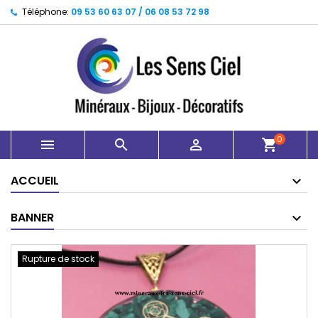
Téléphone:
09 53 60 63 07 / 06 08 53 72 98
0



shopping_cart
ACCUEIL
BANNER
Rupture de stock