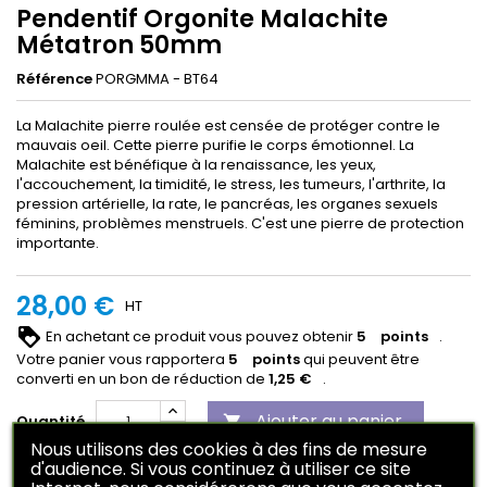
Pendentif Orgonite Malachite
Métatron 50mm
Référence
PORGMMA - BT64
La Malachite pierre roulée est censée de protéger contre le
mauvais oeil. Cette pierre purifie le corps émotionnel. La
Malachite est bénéfique à la renaissance, les yeux,
l'accouchement, la timidité, le stress, les tumeurs, l'arthrite, la
pression artérielle, la rate, le pancréas, les organes sexuels
féminins, problèmes menstruels. C'est une pierre de protection
importante.
28,00 €
HT
En achetant ce produit vous pouvez obtenir
5
points
.
Votre panier vous rapportera
5
points
qui peuvent être
converti en un bon de réduction de
1,25 €
.
Ajouter au panier
Quantité

Nous utilisons des cookies à des fins de mesure

d'audience. Si vous continuez à utiliser ce site
Rupture de stock