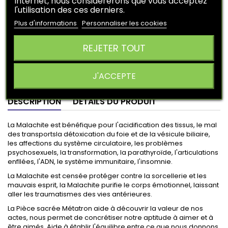
Internet, nous considérerons que vous acceptez
l'utilisation des ces derniers.
Plus d'informations
Personnaliser les cookies
« J’accepte la collecte et le traitement de mon adresse e-
mail pour me prévenir lorsque le produit sera à nouveau
REJETER TOUT
disponible »
PRÉVENEZ-MOI LORSQUE LE PRODUIT EST DISPONIBLE
J'ACCEPTE
DESCRIPTION
DÉTAILS DU PRODUIT
La Malachite est bénéfique pour l'acidification des tissus, le mal
des transportsla détoxication du foie et de la vésicule biliaire,
les affections du système circulatoire, les problèmes
psychosexuels, la transformation, la parathyroïde, l'articulations
enfllées, l'ADN, le système immunitaire, l'insomnie.
La Malachite est censée protéger contre la sorcellerie et les
mauvais esprit, la Malachite purifie le corps émotionnel, laissant
aller les traumatismes des vies antérieures.
La Pièce sacrée Métatron aide à découvrir la valeur de nos
actes, nous permet de concrétiser notre aptitude à aimer et à
être aimés. Aide à établir l'équilibre entre ce que nous donnons