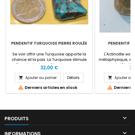
PENDENTIF TURQUOISE PIERRE ROULÉE
PENDENTIF G
Se voir offrir une Turquoise apporte la
L'Actinolite est 
chance et la paix. La Turquoise stimule
métaphysique, élarg
l'esprit et le bien-être du corps. La
ses bords. L'Actino
Prix
Pri
32,00 €
22
Turquoise est bénéfique pour l'Amitié,
blocages ou de ré
l'Amour romantique, les sauts d'humeur,
au chemin spiritue
Ajouter au panier
Détails
Ajouter au 


la culpabilité, le mal de gorge, les yeux,
qui est indésir
la douleur, l'estomac, la pollution, les
L'Actinolite h


Derniers articles en stock
Derniers a
infections virales, la détoxication, les
fonctions du cor
crises de panique, la purification,...
croissance, aide

PRODUITS

INFORMATIONS