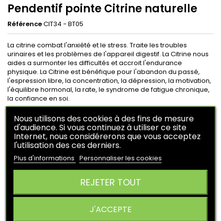
Pendentif pointe Citrine naturelle
Référence
CIT34 - BT05
La citrine combat l'anxiété et le stress. Traite les troubles
urinaires et les problèmes de l'appareil digestif. La Citrine nous
aides a surmonter les difficultés et accroit l'endurance
physique. La Citrine est bénéfique pour l'abandon du passé,
l'espression libre, la concentration, la dépression, la motivation,
l'équilibre hormonal, la rate, le syndrome de fatigue chronique,
la confiance en soi.
Nous utilisons des cookies à des fins de mesure
28,00 €
d'audience. Si vous continuez à utiliser ce site
HT
Internet, nous considérerons que vous acceptez
En achetant ce produit vous pouvez obtenir
5
points
.
l'utilisation des ces derniers.
Votre panier vous rapportera
5
points
qui peuvent être
Plus d'informations
Personnaliser les cookies
converti en un bon de réduction de
1,25 €
.
Ajouter au panier
Quantité

REJETER TOUT

Derniers articles en stock
J'ACCEPTE