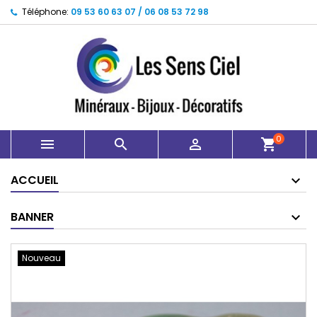
Téléphone:
09 53 60 63 07 / 06 08 53 72 98
0



shopping_cart
ACCUEIL
BANNER
Nouveau