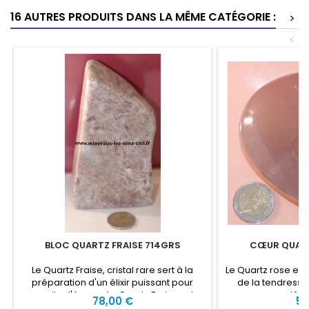
16 AUTRES PRODUITS DANS LA MÊME CATÉGORIE :
>
<
BLOC QUARTZ FRAISE 714GRS
CŒUR QUART
Le Quartz Fraise, cristal rare sert à la
Le Quartz rose est 
préparation d'un élixir puissant pour
de la tendresse
susciter l'Amour. Le Quartz Fraise est
recommandé pou
Prix
Pri
78,00 €
54
bénéfique pour le coeur, les rêves,
chambre d'enfant