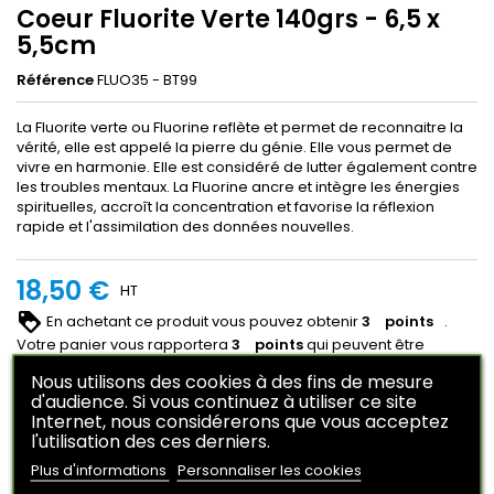
Coeur Fluorite Verte 140grs - 6,5 x
5,5cm
Référence
FLUO35 - BT99
La Fluorite verte ou Fluorine reflète et permet de reconnaitre la
vérité, elle est appelé la pierre du génie. Elle vous permet de
vivre en harmonie. Elle est considéré de lutter également contre
les troubles mentaux. La Fluorine ancre et intègre les énergies
spirituelles, accroît la concentration et favorise la réflexion
rapide et l'assimilation des données nouvelles.
18,50 €
HT
En achetant ce produit vous pouvez obtenir
3
points
.
Votre panier vous rapportera
3
points
qui peuvent être
converti en un bon de réduction de
0,75 €
.
Nous utilisons des cookies à des fins de mesure
d'audience. Si vous continuez à utiliser ce site
Ajouter au panier
Quantité

Internet, nous considérerons que vous acceptez
l'utilisation des ces derniers.

Derniers articles en stock
Plus d'informations
Personnaliser les cookies