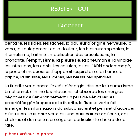
DESCRIPTION
DÉTAILS DU PRODUIT
REJETER TOUT
La Fluorine verte ou Fluorite est bénéfique pour l'équilibre, la
J'ACCEPTE
coordination, la confiance en soi, la timidité, l'inquiétude, le
centrage, la concentration, les affections psychosomatiques,
l'absorption de substances nutritives, la libido, le travail
dentaire, les rides, les taches, la douleur d'origine nerveuse, la
zona, le soulagement de la douleur, les blessures spinales, le
rhumatisme, l'arthrite, mobilisation des articulations, la
bronchite, l'emphysème, la pleurésie, la pneumonie, la viricide,
les infections, les dents, les cellules, les os, l'ADN endommagé,
la peau et muqueuses, l'appareil respiratoire, le rhume, la
grippe, la sinusite, les ulcères, les blessures spinales.
La fluorite verte ancre l’excès d'énergie, dissipe le traumatisme
émotionnel, élimine les infections et absorbe les énergies
négatives de l'environnement. En plus de véhiculer les
propriétés génériques de la fluorite, la fluorite verte fait
émerger les informations du subconscient et permet d'accéder
à l'intuition. La fluorite verte est une purificatrice de l'aura, des
chakras et du mental, protège en particulier le chakra de la
rate.
pièce livré sur la photo