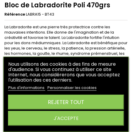
Bloc de Labradorite Poli 470grs
Référence
LABRA15 - BT43
La Labradorite est une pierre très protectrice contre les
mauvaises intentions. Elle donne de l'imagination et de la
créativité et favorise le talent. La Labradorite fortifie l'intuition
pour les dons médiumniques. La Labradorite est bénéfique pour
les yeux, le cerveau, le stress, la patience, la pression artérielle,
les hormones, la goutte, le rhume, syndrome prémenstruel, les
verrues.
Nous utilisons des cookies à des fins de mesure
d'audience. Si vous continuez à utiliser ce site
44,00 €
Internet, nous considérerons que vous acceptez
HT
l'utilisation des ces derniers.
En achetant ce produit vous pouvez obtenir
8
points
.
Plus d'informations
Personnaliser les cookies
Votre panier vous rapportera
8
points
qui peuvent être
converti en un bon de réduction de
2,00 €
.
REJETER TOUT
Ajouter au panier
Quantité

J'ACCEPTE

Derniers articles en stock