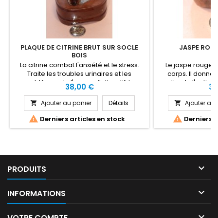
PLAQUE DE CITRINE BRUT SUR SOCLE
JASPE ROUG
BOIS
La citrine combat l'anxiété et le stress.
Le jaspe rouge r
Traite les troubles urinaires et les
corps. Il donne la
problèmes de l'appareil digestif. La
stimule l'actio
Prix
Pri
38,00 €
34
Citrine nous aides a surmonter les
donne un esprit 
difficultés et accroit l'endurance
une force dans 
Ajouter au panier
Détails
Ajouter au 


physique. La Citrine est bénéfique pour
rouge est bénéfiq
l'abandon du passé, l'espression libre, la
renaissance, les fi


Derniers articles en stock
Derniers a
concentration, la dépression, la
les organes di
motivation, l'équilibre hormonal, la rate,
l'équilibre du tau
le syndrome...
blo

PRODUITS

INFORMATIONS

VOTRE COMPTE