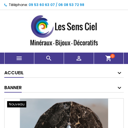
Téléphone:
09 53 60 63 07 / 06 08 53 72 98
0



shopping_cart
ACCUEIL
BANNER
Nouveau