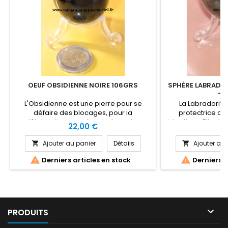
OEUF OBSIDIENNE NOIRE 106GRS
SPHÈRE LABRADO
- 
L'Obsidienne est une pierre pour se
La Labradorite 
défaire des blocages, pour la
protectrice co
détoxication, pour les douleurs, les
intentions. Elle do
Prix
Pr
22,00 €
19
crampes, l'arthrite, douleur articulaire et
de la créativité et
saignement. Elle extirpe avec force la
Labradorite fortif
Ajouter au panier
Détails
Ajouter au 


négativité et renvoie les
dons médiumnique
malédictions.L'Obsidienne noire est
bénéfique pour le


Derniers articles en stock
Derniers a
bénéfique pour la force, la digestion de
stress, la patience,
tout ce qui est difficile a accepter, les
les hormones, la
blessures, les douleurs,...

PRODUITS