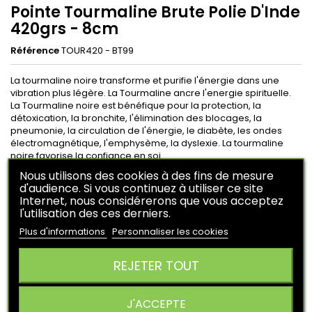
Pointe Tourmaline Brute Polie D'Inde
420grs - 8cm
Référence
TOUR420 - BT99
La tourmaline noire transforme et purifie l'énergie dans une
vibration plus légère. La Tourmaline ancre l'energie spirituelle.
La Tourmaline noire est bénéfique pour la protection, la
détoxication, la bronchite, l'élimination des blocages, la
pneumonie, la circulation de l'énergie, le diabète, les ondes
électromagnétique, l'emphysème, la dyslexie. La tourmaline
noire favorise la confiance en soi.
Nous utilisons des cookies à des fins de mesure
d'audience. Si vous continuez à utiliser ce site
74,00 €
HT
Internet, nous considérerons que vous acceptez
l'utilisation des ces derniers.
En achetant ce produit vous pouvez obtenir
14
points
.
Votre panier vous rapportera
14
points
qui peuvent être
Plus d'informations
Personnaliser les cookies
converti en un bon de réduction de
3,50 €
.
REJETER TOUT
Ajouter au panier
Quantité


Derniers articles en stock
J'ACCEPTE