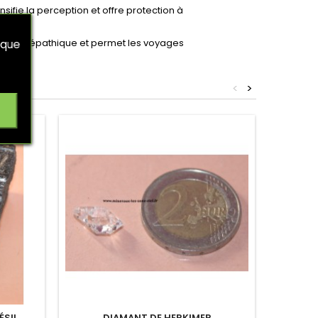
nsifie la perception et offre protection à
ation télépathique et permet les voyages
 que
<
>
ÉSIL
DIAMANT DE HERKIMER
RUB