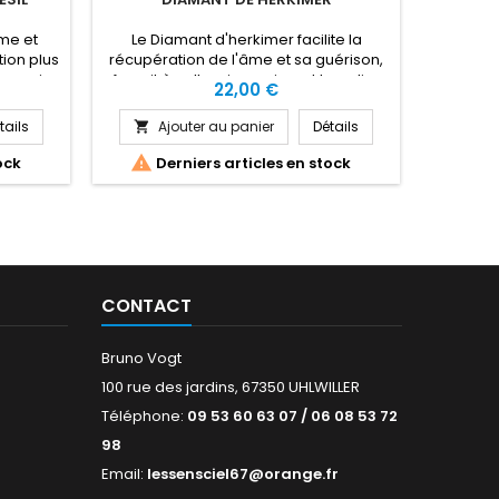
rme et
Le Diamant d'herkimer facilite la
Le Rubis 
tion plus
récupération de l'âme et sa guérison,
le coupl
'energie
fournit à celle-ci un puissant bouclier
d'accéde
Prix
22,00 €
re est
lors des voyages ou du travail spirituel.
l'appr
n, la
Le Diamant de Herkimer est bénéfique
guériso
tails
Ajouter au panier
Détails
A


imination
pour la vision intérieure, la télépathie, le
trav
e, la
stress, la détoxication, la grippe, la

ock
Derniers articles en stock
bète, les
gorge, la bronchite, rappels des
e,
blessures et du mal-être des vies
a...
antérieurs...
CONTACT
Bruno Vogt
100 rue des jardins, 67350 UHLWILLER
Téléphone:
09 53 60 63 07 / 06 08 53 72
98
Email:
lessensciel67@orange.fr