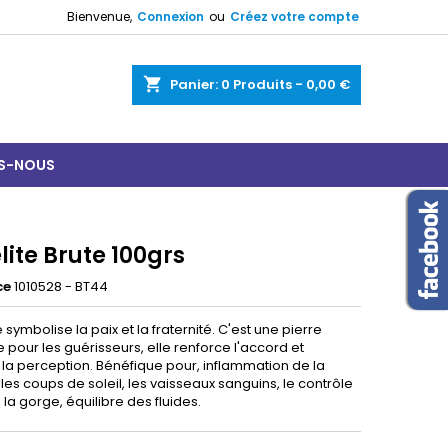
Bienvenue,
Connexion
ou
Créez votre compte
shopping_cart
Panier:
0
Produits - 0,00 €
S-NOUS
ite Brute 100grs
ce
1010528 - BT44
e symbolise la paix et la fraternité. C'est une pierre
 pour les guérisseurs, elle renforce l'accord et
e la perception. Bénéfique pour, inflammation de la
 les coups de soleil, les vaisseaux sanguins, le contrôle
 la gorge, équilibre des fluides.