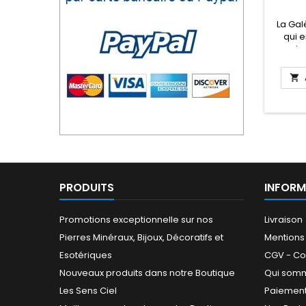
nettoyer et purifier
votre maison.
La Gal
qui e
niv
physi
Ga

d
articul
cellu
inflama
PRODUITS
INFORM
Promotions exceptionnelle sur nos
Livraison
Pierres Minéraux, Bijoux, Décoratifs et
Mentions
Esotériques
CGV - Co
Nouveaux produits dans notre Boutique
Qui som
Les Sens Ciel
Paiement