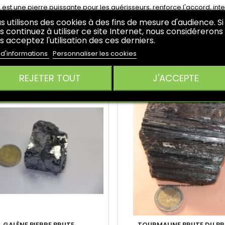
e est une pierre puissante pour les guérisseurs, renforce l'accord, inte
nement ou au corps. L'Angélite symbolise la paix et la fraternité.
s utilisons des cookies à des fins de mesure d'audience. Si
e facilite le contact avec le monde angélique, intensifie la communic
s continuez à utiliser ce site Internet, nous considérerons
orels.
s acceptez l'utilisation des ces derniers.
 d'informations
Personnaliser les cookies
RES PRODUITS DANS LA MÊME CATÉGORIE :
REJETER TOUT
J'ACCEPTE
GALÈNE PIERRE BRUTE
TOURMALINE BRUTE DU BR