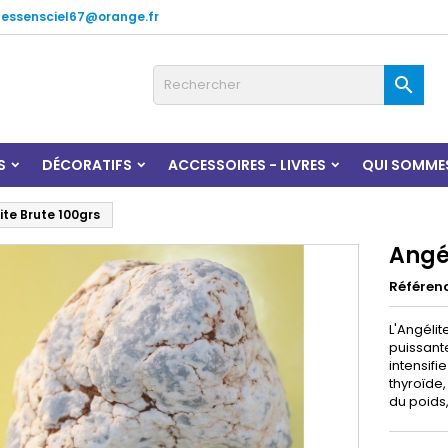
lessensciel67@orange.fr

S
DÉCORATIFS
ACCESSOIRES - LIVRES
QUI SOMME
ite Brute 100grs
Angél
Référen
L'Angélit
puissante
intensifi
thyroïde,
du poids,