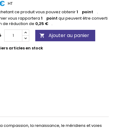
 €
HT
hetant ce produit vous pouvez obtenir
1
point
.
nier vous rapportera
1
point
qui peuvent être converti
n de réduction de
0,25 €
.
Ajouter au panier
é

ers articles en stock
, la compassion, la renaissance, le méridiens et voies