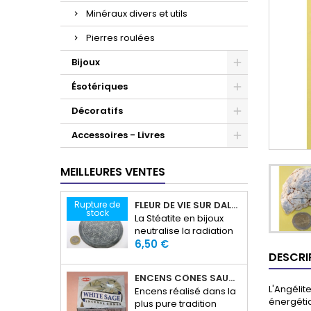
Minéraux divers et utils
Pierres roulées
Bijoux
Ésotériques
Décoratifs
Accessoires - Livres
MEILLEURES VENTES
Rupture de
FLEUR DE VIE SUR DALLE EN STÉATITE
stock
La Stéatite en bijoux
neutralise la radiation
Prix
et les énergies
6,50 €
électromagnétique. La
DESCRI
Stéatite est bénéfique
ENCENS CÔNES SAUGE BLANCHE
pour l'éruptions, les
L'Angélit
Encens réalisé dans la
blessures, les allergies
énergéti
plus pure tradition
affectant la peau ou