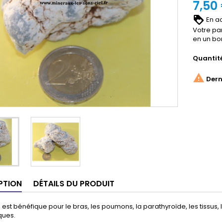
7,50
En ac
Votre pa
en un bo
Quantit

Derni
PTION
DÉTAILS DU PRODUIT
e est bénéfique pour le bras, les poumons, la parathyroïde, les tissus
ques.