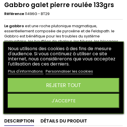
Gabbro galet pierre roulée 133grs
Référence
11496G - BT29
Le gabbro
est une roche plutonique magmatique,
essentiellement composée de pyroxène et de Feldspath. le
Gabbro est bénéfique pour les troubles du système
immunitaire, les bouffées de chaleur, les fièvres, les blocages
énergétiques, les infections cellulaires.
Nous utilisons des cookies à des fins de mesure
d'audience. Si vous continuez à utiliser ce site
Internet, nous considérerons que vous acceptez
13,50 €
HT
l'utilisation des ces derniers.
En achetant ce produit vous pouvez obtenir
2
points
.
Plus d'informations
Personnaliser les cookies
Votre panier vous rapportera
2
points
qui peuvent être
converti en un bon de réduction de
0,50 €
.
REJETER TOUT
Ajouter au panier
Quantité

J'ACCEPTE

Derniers articles en stock
DESCRIPTION
DÉTAILS DU PRODUIT