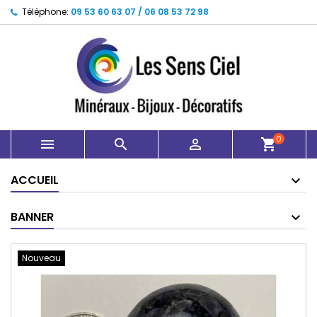
Téléphone:
09 53 60 63 07 / 06 08 53 72 98
0



shopping_cart
ACCUEIL
BANNER
Nouveau