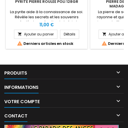
PYRITE PIERRE ROULÉE POLI 128GR
PIERRE DE 
MADAGAS
La pyrite aide à la connaissance de soi.
La pierre de sole
Révèle les secrets et les souvenirs
rayonne et qui es
refoulés. La pyrite stimule le foi et
pierre est efficace
Prix
Pr
11,00 €
9
l'intestin et favorise la détoxication et
la négativité. Dote
l'élimination. Elle fait ressortir les
et positivité, ell
Ajouter au panier
Détails
Ajouter au 


symptômes initiaux. La Pyrite est
vivre et la confian
bénéfique pour le désespoir, la fatigue,
soleil est béné


Derniers articles en stock
Derniers a
le ronflement, la gorge, les poumons, le
gorge chronique, e
système circulatoire et respiratoire,...
pessimisme, l

PRODUITS

INFORMATIONS

VOTRE COMPTE

CONTACT