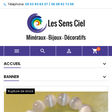
Téléphone:
09 53 60 63 07 / 06 08 53 72 98
0



shopping_cart
ACCUEIL
BANNER
Rupture de stock