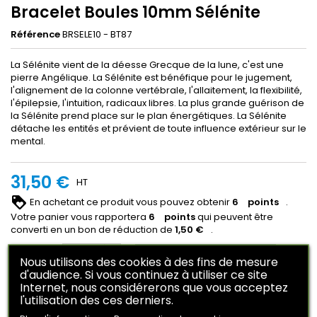
Bracelet Boules 10mm Sélénite
Référence
BRSELE10 - BT87
La Sélénite vient de la déesse Grecque de la lune, c'est une
pierre Angélique. La Sélénite est bénéfique pour le jugement,
l'alignement de la colonne vertébrale, l'allaitement, la flexibilité,
l'épilepsie, l'intuition, radicaux libres. La plus grande guérison de
la Sélénite prend place sur le plan énergétiques. La Sélénite
détache les entités et prévient de toute influence extérieur sur le
mental.
31,50 €
HT
En achetant ce produit vous pouvez obtenir
6
points
.
Votre panier vous rapportera
6
points
qui peuvent être
converti en un bon de réduction de
1,50 €
.
Ajouter au panier
Quantité

Nous utilisons des cookies à des fins de mesure
d'audience. Si vous continuez à utiliser ce site

Internet, nous considérerons que vous acceptez
Rupture de stock
l'utilisation des ces derniers.