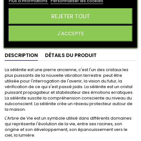
Plus d'informations
Personnaliser les cookies
« J’accepte la collecte et le traitement de mon adresse e-
REJETER TOUT
mail pour me prévenir lorsque le produit sera à nouveau
disponible »
J'ACCEPTE
PRÉVENEZ-MOI LORSQUE LE PRODUIT EST DISPONIBLE
DESCRIPTION
DÉTAILS DU PRODUIT
La sélénite est une pierre ancienne, c'est l'un des cristaux les
plus puissants de la nouvelle vibration terrestre. peut être
utilisée pour l'interrogation de l'avenir, la vision du futur, la
vérification de ce qui s'est passé jadis. La sélénite est un cristal
puissant propagateur et stabilisateur des émotions erratiques.
La sélénite suscite la compréhension consciente au niveau du
subconscient. La sélénite crée un réseau protecteur autour de
la maison.
L'Arbre de Vie est un symbole utilisé dans différents domaines
qui représente l'évolution de la vie, entre ses racines, son
origine et son développement, son épanouissement vers le
ciel, la lumière.