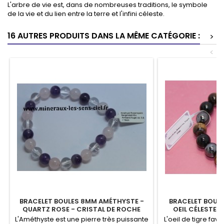
L'arbre de vie est, dans de nombreuses traditions, le symbole
de la vie et du lien entre la terre et l'infini céleste.
16 AUTRES PRODUITS DANS LA MÊME CATÉGORIE :
>
<
BRACELET BOULES 8MM AMÉTHYSTE -
BRACELET BOULE
QUARTZ ROSE - CRISTAL DE ROCHE
OEIL CÉLESTE -
T
L'Améthyste est une pierre très puissante
L'oeil de tigre favo