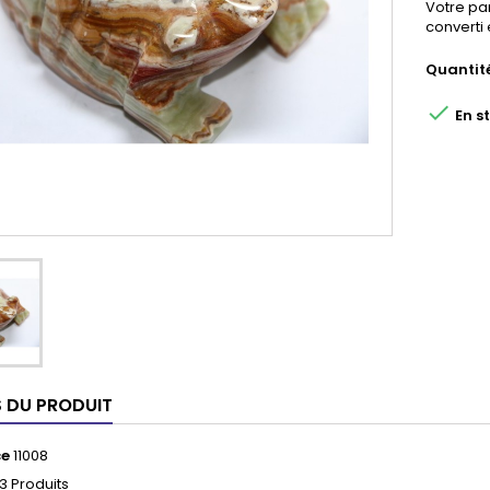
Votre pa
converti
Quantit

En s
S DU PRODUIT
ce
11008
3 Produits