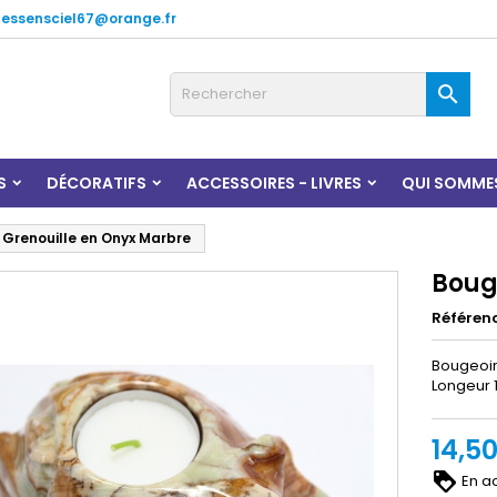
lessensciel67@orange.fr

S
DÉCORATIFS
ACCESSOIRES - LIVRES
QUI SOMME
 Grenouille en Onyx Marbre
Boug
Référen
Bougeoir
Longeur
14,5
En ac