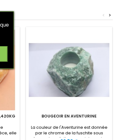
<
>
 que
1,420KG
BOUGEOIR EN AVENTURINE
BOUG
ie
La couleur de l'Aventurine est donnée
La calci
èce, elle
par le chrome de la fuschite sous
intérie
ne une
forme de pailettes, ce qui donne la
tristes