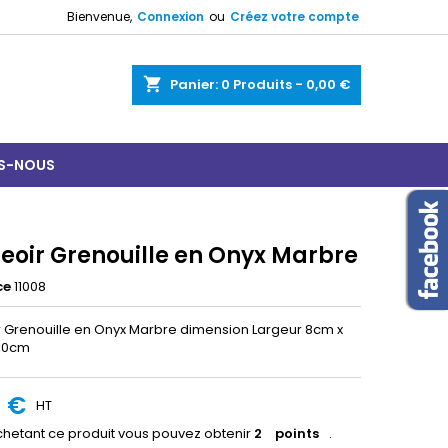
Bienvenue,
Connexion
ou
Créez votre compte
shopping_cart
Panier:
0
Produits - 0,00 €
S-NOUS
eoir Grenouille en Onyx Marbre
ce
11008
 Grenouille en Onyx Marbre dimension Largeur 8cm x
 10cm
0 €
HT
hetant ce produit vous pouvez obtenir
2
points
.