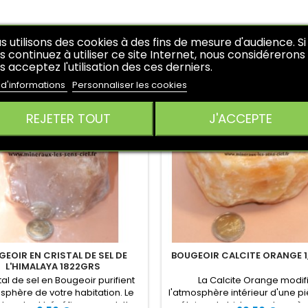
RES PRODUITS DANS LA MÊME CATÉGORIE :
s utilisons des cookies à des fins de mesure d'audience. Si
s continuez à utiliser ce site Internet, nous considérerons
s acceptez l'utilisation des ces derniers.
 de stock
 d'informations
Personnaliser les cookies
REJETER TOUT
J'ACCEPTE
EOIR EN CRISTAL DE SEL DE
BOUGEOIR CALCITE ORANGE 
L'HIMALAYA 1822GRS
stal de sel en Bougeoir purifient
La Calcite Orange modif
sphère de votre habitation. Le
l'atmosphère intérieur d'une pi
 de sel est bénéfique pour lutter
éloigne la tristesse et ramè