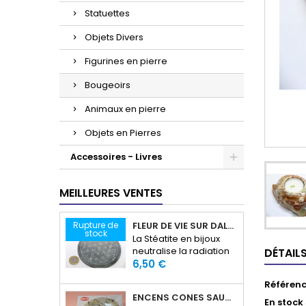
Statuettes
Objets Divers
Figurines en pierre
Bougeoirs
Animaux en pierre
Objets en Pierres
Accessoires - Livres
MEILLEURES VENTES
Rupture de
FLEUR DE VIE SUR DALLE EN STÉATITE
stock
La Stéatite en bijoux
neutralise la radiation
DÉTAIL
Prix
et les énergies
6,50 €
électromagnétique. La
Référen
Stéatite est bénéfique
ENCENS CÔNES SAUGE BLANCHE
pour l'éruptions, les
En stock