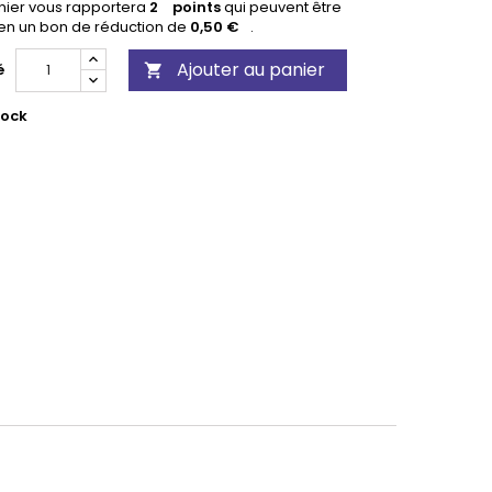
nier vous rapportera
2
points
qui peuvent être
 en un bon de réduction de
0,50 €
.
Ajouter au panier
é

tock